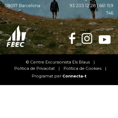
08017 Barcelona
93 203 12 28 | 661 159
Cultura
746
Càmping
© Centre Excursionista Els Blaus
|
Política de Privacitat
|
Política de Cookies
|
Programat per
Connecta-t