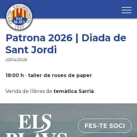
Patrona 2026 | Diada de
Sant Jordi
HOME
23/04/2026
QUI SOM
18:00 h
-
taller de roses de paper
.
CALENDARI
SECCIONS
Venda de llibres de
temàtica Sarrià
.
FentKmí
ÀLBUMS
Alta Muntanya
BLOG
Caminada Popular
FES-TE SOCI
Sortides Dimarts
Marxes