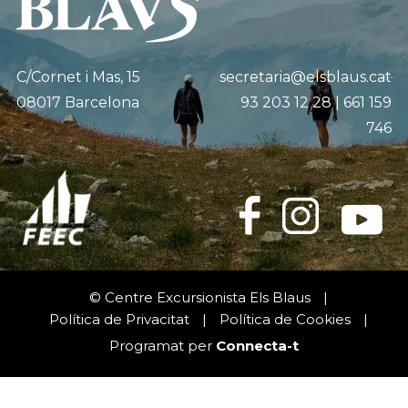
Cultura
Càmping
C/Cornet i Mas, 15
secretaria@elsblaus.cat
08017 Barcelona
93 203 12 28 | 661 159
746
© Centre Excursionista Els Blaus
|
Política de Privacitat
|
Política de Cookies
|
Programat per
Connecta-t