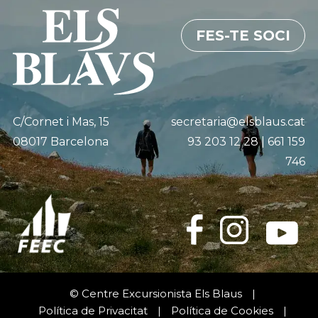
FES-TE SOCI
C/Cornet i Mas, 15
secretaria@elsblaus.cat
08017 Barcelona
93 203 12 28 | 661 159
746
© Centre Excursionista Els Blaus
|
Política de Privacitat
|
Política de Cookies
|