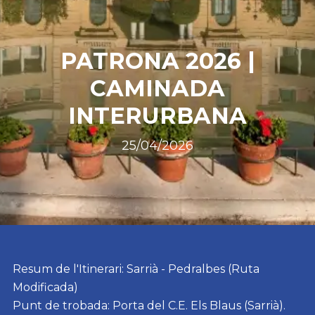
Cultura
Càmping
PATRONA 2026 |
CAMINADA
INTERURBANA
25/04/2026
Resum de l'Itinerari: Sarrià - Pedralbes (Ruta
Modificada)
Punt de trobada: Porta del C.E. Els Blaus (Sarrià).