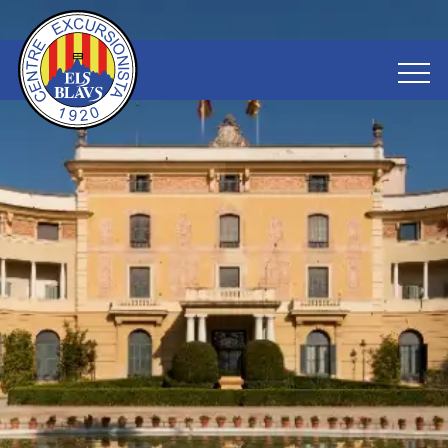
HOME
QUI SOM
CALENDARI
SECCIONS
FentKmí
ÀLBUMS
Alta Muntanya
BLOG
Caminada Popular
Sortides Dimarts
Marxes