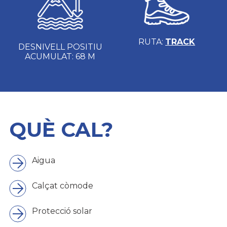
RUTA:
TRACK
DESNIVELL POSITIU
ACUMULAT: 68 M
QUÈ CAL?
Aigua
Calçat còmode
Protecció solar